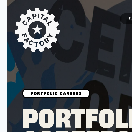
S
STARTUPS
Join the Community
Browse the Startups
Browse the Mentors
PORTFOL
Job Opportunities