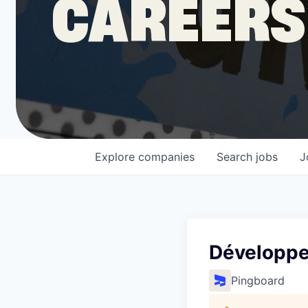
CAREERS
COMPANY
Shop
Leadership
Explore
companies
Search
jobs
J
Job Opportunities
Développeu
Pingboard