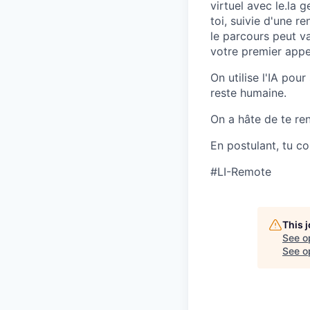
virtuel avec
le.la
ge
toi, suivie d'une 
le parcours peut va
votre premier appe
On utilise l'IA po
reste humaine.
On a hâte de te ren
En postulant, tu c
#LI-Remote
This 
See o
See op