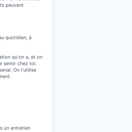
nts peuvent
au quotidien, à
ation qu'on a, et on
e sentir chez toi.
enal. On l'utilise
ment.
s un entretien