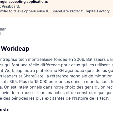
longer accepting applications
t
Pingboard
.
milar to "
Développeur.euse II - ShareGate Protect
"
Capital Factory
.
ear
6
 Workleap
ntreprise tech montréalaise fondée en 2006. Bâtisseurs dan
s qui font une réelle différence pour ceux qui les utilisent.
nt Workleap
, notre plateforme RH agentique qui aide les ge
rs leaders et
ShareGate
, la référence mondiale de migration
oft 365. Plus de 15 000 entreprises dans le monde nous f
a. On est intentionnels dans notre choix des gens qu'on rec
envie de retrousser leurs manches et de construire quelqu
ne des périodes les plus excitantes de l'histoire de la tech.
poste