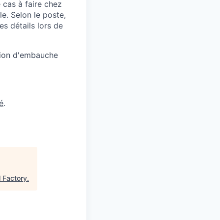
cas à faire chez
e. Selon le poste,
es détails lors de
ision d'embauche
é
.
l Factory
.