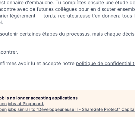
stionnaire d'embauche. Tu complètes ensuite une étude de 
rencontre avec de
futur.es
collègues pour en discuter ensembl
rier légèrement — ton.ta recruteur.euse t'en donnera tous l
l.
ur soutenir certaines étapes du processus, mais chaque déc
contrer.
onfirmes avoir lu et accepté notre
politique de confidentialit
job is no longer accepting applications
pen jobs at
Pingboard
.
en jobs similar to "
Développeur.euse II - ShareGate Protect
"
Capita