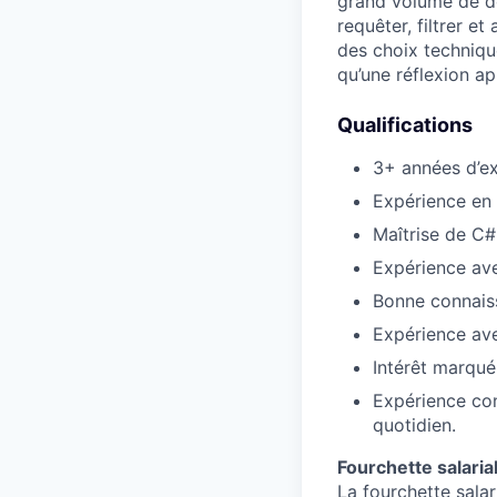
grand volume de d
requêter, filtrer e
des choix technique
qu’une réflexion ap
Qualifications
3+ années d’ex
Expérience en 
Maîtrise de C#
Expérience ave
Bonne connais
Expérience av
Intérêt marqué
Expérience con
quotidien.
Fourchette salari
La fourchette sala