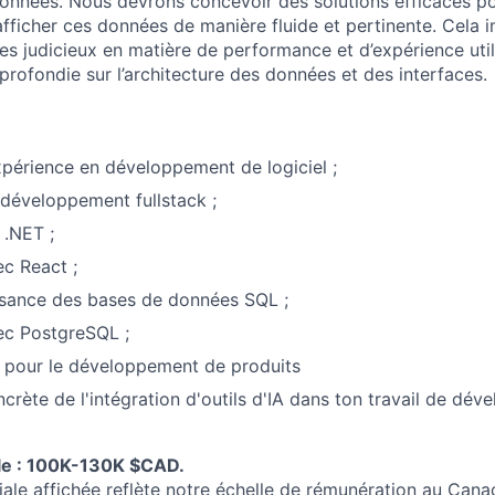
onnées. Nous devrons concevoir des solutions efficaces p
t afficher ces données de manière fluide et pertinente. Cela i
s judicieux en matière de performance et d’expérience utili
profondie sur l’architecture des données et des interfaces.
périence en développement de logiciel ;
développement fullstack ;
 .NET ;
c React ;
sance des bases de données SQL ;
ec PostgreSQL ;
 pour le développement de produits
crète de l'intégration d'outils d'IA dans ton travail de dé
ale : 100K-130K $CAD.
riale affichée reflète notre échelle de rémunération au Ca