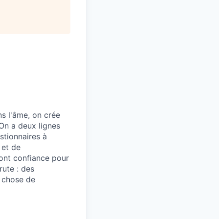
All rights reserved.
s l'âme, on crée
 On a deux lignes
stionnaires à
 et de
ont confiance pour
rute : des
e chose de