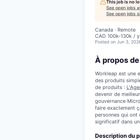
This job is no 
See open jobs a
See open jobs si
Canada · Remote
CAD 100k-130k / y
Posted
on Jun 3, 202
À propos de
Workleap est une e
des produits simple
de produits :
L'Age
devenir de meilleu
gouvernance Micros
faire exactement ç
personnes qui ont 
significatif dans u
Description du 