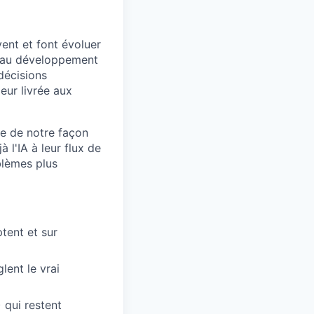
ent et font évoluer
nt au développement
décisions
leur livrée aux
ie de notre façon
 l'IA à leur flux de
oblèmes plus
tent et sur
lent le vrai
qui restent