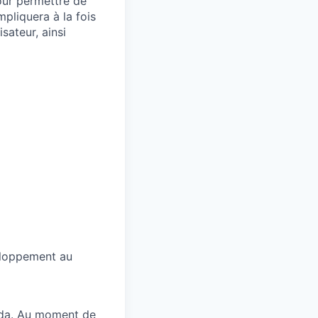
our permettre de
mpliquera à la fois
sateur, ainsi
veloppement au
nada. Au moment de