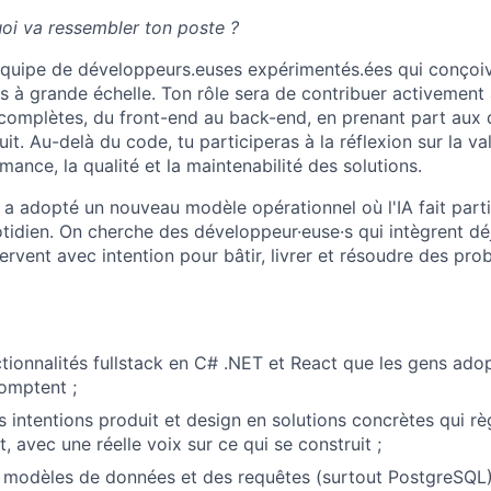
oi va ressembler ton poste ?
équipe de développeurs.euses expérimentés.ées qui conçoiv
sés à grande échelle. Ton rôle sera de contribuer activeme
 complètes, du front-end au back-end, en prenant part aux 
it. Au-delà du code, tu participeras à la réflexion sur la va
rmance, la qualité et la maintenabilité des solutions.
a adopté un nouveau modèle opérationnel où l'IA fait part
otidien. On cherche des développeur·euse·s qui intègrent déjà
 servent avec intention pour bâtir, livrer et résoudre des pr
ctionnalités fullstack en C# .NET et React que les gens adop
comptent ;
 intentions produit et design en solutions concrètes qui règ
, avec une réelle voix sur ce qui se construit ;
modèles de données et des requêtes (surtout PostgreSQL) 